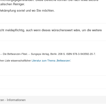
alischen Reiniger.
Bekämpfung soviel und wo Sie möchten.
icht meldepflichtig, auch wenn dieses wünschenswert wäre, um die weitere
-- Die Bettwanzen-Fibel. -- Sungaya-Verlag, Berlin. 208 S. ISBN 978-3-943592-20-7.
chen Liste wissenschaftlicher
Literatur zum Thema ,Bettwanzen’
.
en - Informationen