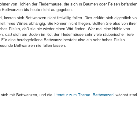
ohner von Höhlen der Fledermäuse, die sich in Bäumen oder Felsen befanden
n Bettwanzen bis heute nicht aufgegeben.
lassen sich Bettwanzen nicht freiwillig fallen. Dies erklärt sich eigentlich v
it ihres Wirtes abhängig. Sie können nicht fliegen. Sollten Sie also von ihr
hes Risiko, daß sie nie wieder einen Wirt finden. Wer mal eine Höhle von
len, daß sich am Boden im Kot der Fledermäuse sehr viele räuberische Tiere
. Für eine herabgefallene Bettwanze besteht also ein sehr hohes Risiko
esunde Bettwanzen nie fallen lassen.
 sich mit Bettwanzen, und die
Literatur zum Thema ,Bettwanzen’
wächst star