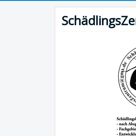
SchädlingsZ