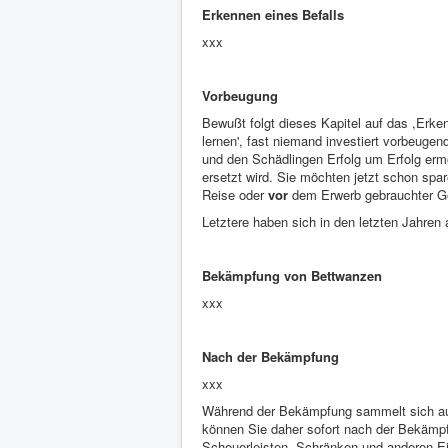
Erkennen eines Befalls
xxx
Vorbeugung
Bewußt folgt dieses Kapitel auf das ,Erke
lernen', fast niemand investiert vorbeugen
und den Schädlingen Erfolg um Erfolg ermö
ersetzt wird. Sie möchten jetzt schon sp
Reise oder
vor
dem Erwerb gebrauchter G
Letztere haben sich in den letzten Jahren a
Bekämpfung von Bettwanzen
xxx
Nach der Bekämpfung
xxx
Während der Bekämpfung sammelt sich auc
können Sie daher sofort nach der Bekämpf
Scheuerleisten, Schränken und anderen E