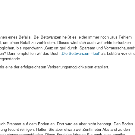
nnen eines Befalls'. Bei Bettwanzen heißt es leider immer noch ,aus Fehlern
d, um einen Befall zu verhindern. Dieses wird sich auch weiterhin fortsetzen
glichen, bis irgendwann ,Geiz ist geil' durch ,Sparsam und Vorrausschauend'
aren? Dann empfehlen wir das Buch ,
Die Bettwanzen-Fibel
' als Lektüre
vor
eine
egenstände.
ls eine der erfolgreichsten Verbreitungsmöglichkeiten etabliert.
h Präparat auf dem Boden an. Dort wird es aber nicht benötigt. Den Boden
ung feucht reinigen. Halten Sie aber etwa zwei Zentimeter Abstand zu den
inrichtungsgegenständen. Diese Bereiche können Sie nach etwa secdhs