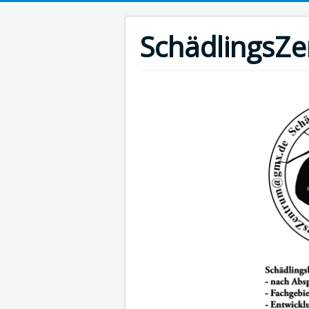
SchädlingsZ