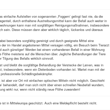
einfache Aufstellen von sogenannten ,Foggern’ gelingt fast nie, da die
genteil, durch enthaltene Austreibungsmittel kann der Befall auch weiter in
auwohnungen kann man mit sorgfältigen Reinigungsmaßnahmen, insbesondere
h sein. Diese müssen dann aber wirklich täglich, lückenlos und überaus
ei besonders sorgfältig gereinigt und durch geeignete Mittel eine
 der im Handel angebotenen Mittel versagen völlig, ein Besuch beim Tierarzt
 und auch günstiger! Werden bei einem vorhandenen Befall in einer Wohnung
ie Flöhe meistens auf die Menschen über. Jegliche Behandlungen der Tiere
r Tilgung des Befalls wirklich sinnvoll.
t und bleibt die sorgfältige Behandlung der Verstecke der Larven, was in
st, insbesondere, wenn ein Dielenboden vorhanden ist. Wartet man mit der
 professionelle Schädlingsbekämpfer.
 ist aber vor Ort mit einfachen optischen Mitteln nicht möglich. Geschieht
e’ behandelt, darf man sich nicht über einen schnellen Neubefall wundern,
ung wirkt nur, wenn nicht ständig neue Flöhe zuwandern!
 ist in Mitteleuropa geschützt. Auch eine Meldepflicht besteht nicht.