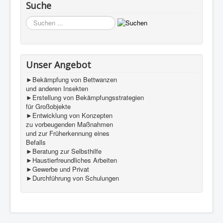
Suche
Biologie:
xxx.
Suchen
Verbreitung:
xxx.
...
Unser Angebot
►Bekämpfung von Bettwanzen
und anderen Insekten
►Erstellung von Bekämpfungsstrategien
für Großobjekte
►Entwicklung von Konzepten
Collembola - Springschwänze
zu vorbeugenden Maßnahmen
und zur Früherkennung eines
Merkmale:
xxx.
Befalls
Biologie:
xxx.
►Beratung zur Selbsthilfe
►Haustierfreundliches Arbeiten
Verbreitung:
xxx.
►Gewerbe und Privat
►Durchführung von Schulungen