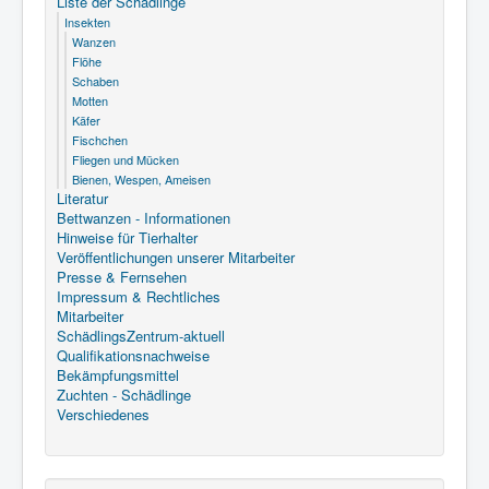
Liste der Schädlinge
Insekten
Wanzen
Kurzvorstellung der einzelnen
Flöhe
Ordnungen der Insekten
Schaben
Motten
Käfer
Diplura - Doppelschwänze
Fischchen
Fliegen und Mücken
Merkmale:
xxx.
Bienen, Wespen, Ameisen
Literatur
Biologie:
xxx.
Bettwanzen - Informationen
Verbreitung:
xxx.
Hinweise für Tierhalter
Veröffentlichungen unserer Mitarbeiter
Presse & Fernsehen
Impressum & Rechtliches
Mitarbeiter
SchädlingsZentrum-aktuell
Qualifikationsnachweise
Bekämpfungsmittel
Zuchten - Schädlinge
Verschiedenes
Protura - Beintastler
Merkmale:
xxx.