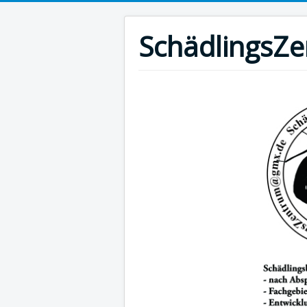
SchädlingsZ